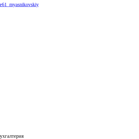
ie61_myasnikovskiy
бухгалтерия