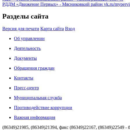
РДДМ «Движение Первых» - Мясниковкий район
vk.ru/myperv
Разделы сайта
Версия для печати
Карта сайта
Вход
Об управлении
Деятельность
Документы
Обращения граждан
Контакты
Пресс-центр
Муниципальная служба
Противодействие коррупции
Важная информация
(86349)21985, (86349)21394, факс (86349)22167, (86349)22549 - 