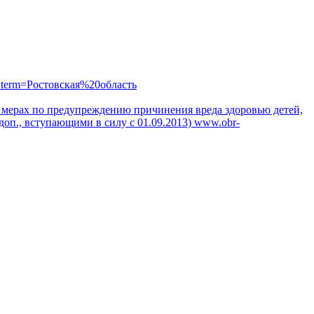
_term=Ростовская%20область
"О мерах по предупреждению причинения вреда здоровью детей,
доп., вступающими в силу с 01.09.2013)
www.obr-