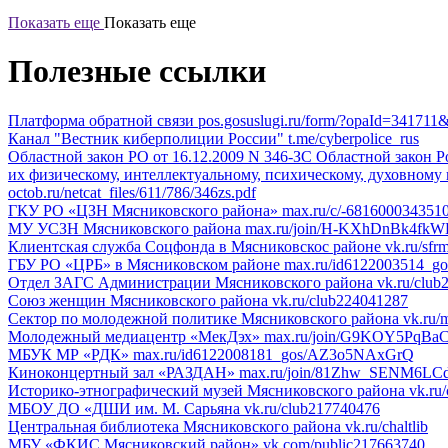
Показать еще
Показать еще
Полезные ссылки
Платформа обратной связи
pos.gosuslugi.ru/form/?opaId=341
Канал "Вестник киберполиции России"
t.me/cyberpolice_rus
Областной закон РО от 16.12.2009 N 346-ЗС
Областной закон Ро
их физическому, интеллектуальному, психическому, духовному и
octob.ru/netcat_files/611/786/346zs.pdf
ГКУ РО «ЦЗН Мясниковского района»
max.ru/c/-68160003435
МУ УСЗН Мясниковского района
max.ru/join/H-KXhDnBk4fk
Клиентская служба Соцфонда в Мясниковскос районе
vk.ru/sfr
ГБУ РО «ЦРБ» в Мясниковском районе
max.ru/id6122003514_go
Отдел ЗАГС Администрации Мясниковского района
vk.ru/clu
Союз женщин Мясниковского района
vk.ru/club224041287
Сектор по молодежной политике Мясниковского района
vk.ru/
Молодежный медиацентр «МекДэх»
max.ru/join/G9KOY5PqB
МБУК МР «РДК»
max.ru/id6122008181_gos/AZ3o5NAxGrQ
Киноконцертный зал «РАЗДАН»
max.ru/join/81Zhw_SENM6L
Историко-этнографический музей Мясниковского района
vk.ru
МБОУ ДО «ДШИ им. М. Сарьяна
vk.ru/club217740476
Центральная библиотека Мясниковского района
vk.ru/chaltlib
МБУ «ФКИС Мясниковский район»
vk.com/public217663740