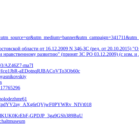
711&utm_source=qr&utm_medium=banner&utm_campaign=341711&utm
стовской области от 16.12.2009 N 346-ЗС (ред. от 20.10.2015) 
 нравственному развитию" (принят ЗС РО 03.12.2009) (с изм. и 
103/AZ46Z7-ma7I
WHcq1JbR-aEDotnqRJBACoVTo3Ob60c
myasnikovskiy
s
b217765296
molodezhmr61
aCpdYV2ay_AXg6rQVjwF0PYWRv_NIVt018
CdKUK0KrEbF-GPDJP_3ga9GSh389BuU
/chaltmuseum