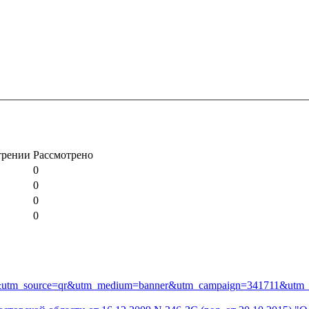
трении
Рассмотрено
0
0
0
0
711&utm_source=qr&utm_medium=banner&utm_campaign=341711&utm