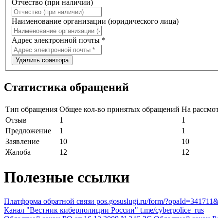
Отчество (при наличии)
Наименование организации (юридического лица)
Адрес электронной почты
*
Удалить соавтора
Статистика обращений
Тип обращения
Общее кол-во принятых обращений
На рассмо
Отзыв
1
1
Предложение
1
1
Заявление
10
10
Жалоба
12
12
Полезные ссылки
Платформа обратной связи
pos.gosuslugi.ru/form/?opaId=341
Канал "Вестник киберполиции России"
t.me/cyberpolice_rus