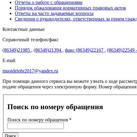
Отчеты о работе с обращениями
Порядок обжалования нормативных правовых актов
Ответы на часто задаваемые вопросы
Сведения о руководителях, ответственных за прием граж
Контактные данные
Справочный телефон/факс
(86349)21985
,
(86349)21394
,
факс (86349)22167
,
(86349)22549 
E-mail
muotdelobr2017@yandex.ru
При помощи данного сервиса вы можете узнать о ходе рассмот
подаче обращения через электронную форму. Номер обращения 
Поиск по номеру обращения
Поиск по номеру обращения
*
Поиск