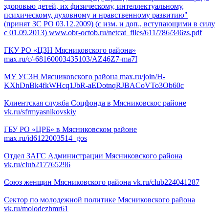
здоровью детей, их физическому, интеллектуальному,
психическому, духовному и нравственному развитию"
(принят ЗС РО 03.12.2009) (с изм. и доп., вступающими в силу
с 01.09.2013)
www.obr-octob.ru/netcat_files/611/786/346zs.pdf
ГКУ РО «ЦЗН Мясниковского района»
max.ru/c/-68160003435103/AZ46Z7-ma7I
МУ УСЗН Мясниковского района
max.ru/join/H-
KXhDnBk4fkWHcq1JbR-aEDotnqRJBACoVTo3Ob60c
Клиентская служба Соцфонда в Мясниковскос районе
vk.ru/sfrmyasnikovskiy
ГБУ РО «ЦРБ» в Мясниковском районе
max.ru/id6122003514_gos
Отдел ЗАГС Администрации Мясниковского района
vk.ru/club217765296
Союз женщин Мясниковского района
vk.ru/club224041287
Сектор по молодежной политике Мясниковского района
vk.ru/molodezhmr61