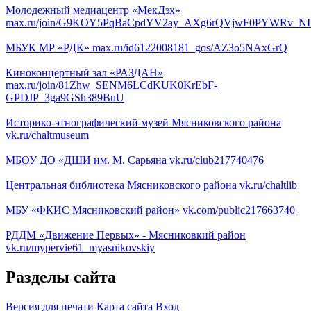
Молодежный медиацентр «МекДэх»
max.ru/join/G9KOY5PqBaCpdYV2ay_AXg6rQVjwF0PYWRv_NI
МБУК МР «РДК»
max.ru/id6122008181_gos/AZ3o5NAxGrQ
Киноконцертный зал «РАЗДАН»
max.ru/join/81Zhw_SENM6LCdKUK0KrEbF-
GPDJP_3ga9GSh389BuU
Историко-этнографический музей Мясниковского района
vk.ru/chaltmuseum
МБОУ ДО «ДШИ им. М. Сарьяна
vk.ru/club217740476
Центральная библиотека Мясниковского района
vk.ru/chaltlib
МБУ «ФКИС Мясниковский район»
vk.com/public217663740
РДДМ «Движение Первых» - Мясниковкий район
vk.ru/mypervie61_myasnikovskiy
Разделы сайта
Версия для печати
Карта сайта
Вход