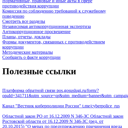
Нормативные, правовые и иные акты в сфере
противодействия коррупции
Комиссия по соблюдению требований к служебному
поведению
Смотреть все разделы
Независимая антикоррупционная экспертиза
Антикоррупционное просвещение
Планы, отчеты, доклады
Формы документов, связанных с противодействием
коррупции
Методические материалы
Сообщить о факте коррупции
Полезные ссылки
Платформа обратной связи
pos.gosuslugi.ru/form/?
opaId=341711&utm_source=qr&utm_medium=banner&utm_campai
Канал "Вестник киберполиции России"
t.me/cyberpolice_rus
Областной закон РО от 16.12.2009 N 346-ЗС
Областной закон
Ростовской области от 16.12.2009 N 346-ЗС (ред. от
20.10.2015) "О мерах по предупреждению причинения вреда