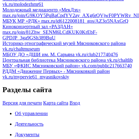
vk.ru/molodezhmr61
Молодежный медиацентр «МекДэх»
max.ru/join/G9KOY5PqBaCpdYV2ay_AXg6rQVjwF0PYWRv_NI
МБУК МР «РДК»
max.ru/id6122008181_gos/AZ3o5NAxGrQ
Киноконцертный зал «РАЗДАН»
max.ru/join/81Zhw_SENM6LCdKUK0KrEbF-
GPDJP_3ga9GSh389BuU
Историко-этнографический музей Мясниковского района
vk.ru/chaltmuseum
МБОУ ДО «ДШИ им. М. Сарьяна
vk.ru/club217740476
Центральная библиотека Мясниковского района
vk.ru/chaltlib
МБУ «ФКИС Мясниковский район»
vk.com/public217663740
РДДМ «Движение Первых» - Мясниковкий район
vk.ru/mypervie61_myasnikovskiy
Разделы сайта
Версия для печати
Карта сайта
Вход
Об управлении
Деятельность
Документы