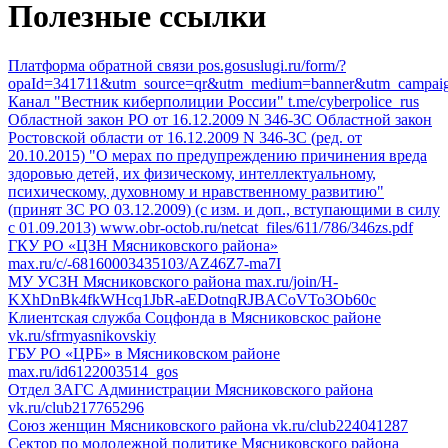
Полезные ссылки
Платформа обратной связи
pos.gosuslugi.ru/form/?
opaId=341711&utm_source=qr&utm_medium=banner&utm_campai
Канал "Вестник киберполиции России"
t.me/cyberpolice_rus
Областной закон РО от 16.12.2009 N 346-ЗС
Областной закон
Ростовской области от 16.12.2009 N 346-ЗС (ред. от
20.10.2015) "О мерах по предупреждению причинения вреда
здоровью детей, их физическому, интеллектуальному,
психическому, духовному и нравственному развитию"
(принят ЗС РО 03.12.2009) (с изм. и доп., вступающими в силу
с 01.09.2013)
www.obr-octob.ru/netcat_files/611/786/346zs.pdf
ГКУ РО «ЦЗН Мясниковского района»
max.ru/c/-68160003435103/AZ46Z7-ma7I
МУ УСЗН Мясниковского района
max.ru/join/H-
KXhDnBk4fkWHcq1JbR-aEDotnqRJBACoVTo3Ob60c
Клиентская служба Соцфонда в Мясниковскос районе
vk.ru/sfrmyasnikovskiy
ГБУ РО «ЦРБ» в Мясниковском районе
max.ru/id6122003514_gos
Отдел ЗАГС Администрации Мясниковского района
vk.ru/club217765296
Союз женщин Мясниковского района
vk.ru/club224041287
Сектор по молодежной политике Мясниковского района