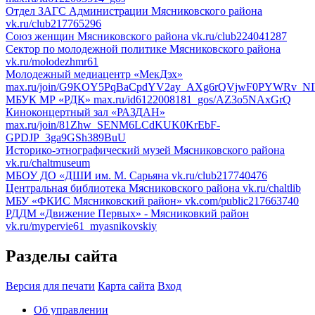
Отдел ЗАГС Администрации Мясниковского района
vk.ru/club217765296
Союз женщин Мясниковского района
vk.ru/club224041287
Сектор по молодежной политике Мясниковского района
vk.ru/molodezhmr61
Молодежный медиацентр «МекДэх»
max.ru/join/G9KOY5PqBaCpdYV2ay_AXg6rQVjwF0PYWRv_NI
МБУК МР «РДК»
max.ru/id6122008181_gos/AZ3o5NAxGrQ
Киноконцертный зал «РАЗДАН»
max.ru/join/81Zhw_SENM6LCdKUK0KrEbF-
GPDJP_3ga9GSh389BuU
Историко-этнографический музей Мясниковского района
vk.ru/chaltmuseum
МБОУ ДО «ДШИ им. М. Сарьяна
vk.ru/club217740476
Центральная библиотека Мясниковского района
vk.ru/chaltlib
МБУ «ФКИС Мясниковский район»
vk.com/public217663740
РДДМ «Движение Первых» - Мясниковкий район
vk.ru/mypervie61_myasnikovskiy
Разделы сайта
Версия для печати
Карта сайта
Вход
Об управлении