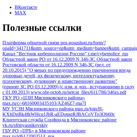
ВКонтакте
MAX
Полезные ссылки
Платформа обратной связи
pos.gosuslugi.ru/form/?
opaId=341711&utm_source=qr&utm_medium=banner&utm_campai
Канал "Вестник киберполиции России"
t.me/cyberpolice_rus
Областной закон РО от 16.12.2009 N 346-ЗС
Областной закон
Ростовской области от 16.12.2009 N 346-ЗС (ред. от
20.10.2015) "О мерах по предупреждению причинения вреда
здоровью детей, их физическому, интеллектуальному,
психическому, духовному и нравственному развитию"
(принят ЗС РО 03.12.2009) (с изм. и доп., вступающими в силу
с 01.09.2013)
www.obr-octob.ru/netcat_files/611/786/346zs.pdf
ГКУ РО «ЦЗН Мясниковского района»
max.ru/c/-68160003435103/AZ46Z7-ma7I
МУ УСЗН Мясниковского района
max.ru/join/H-
KXhDnBk4fkWHcq1JbR-aEDotnqRJBACoVTo3Ob60c
Клиентская служба Соцфонда в Мясниковскос районе
vk.ru/sfrmyasnikovskiy
ГБУ РО «ЦРБ» в Мясниковском районе
max.ru/id6122003514_gos