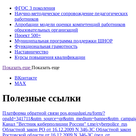
ФГОС 3 поколения
Научно-методическое сопровождение педагогических
работников
Апробации модели оценки компетенций работников
образовательных организаций
Проект 500+
Муниципальная программа поддержки ШНОР
Функциональная грамотность
Наставничество
Курсы повышения квалификации
Показать еще
Показать еще
ВКонтакте
MAX
Полезные ссылки
Платформа обратной связи
pos.gosuslugi.ru/form/?
opaId=341711&utm_source=qr&utm_medium=banner&utm_campai
Канал "Вестник киберполиции России"
t.me/cyberpolice_rus
Областной закон РО от 16.12.2009 N 346-ЗС
Областной закон
Ростовской области от 16.12.2009 N 346-ЗС (ред. от