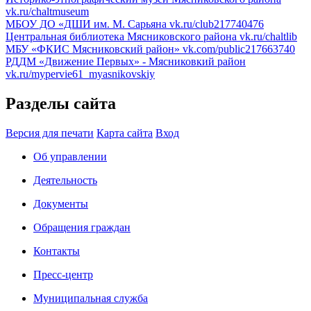
vk.ru/chaltmuseum
МБОУ ДО «ДШИ им. М. Сарьяна
vk.ru/club217740476
Центральная библиотека Мясниковского района
vk.ru/chaltlib
МБУ «ФКИС Мясниковский район»
vk.com/public217663740
РДДМ «Движение Первых» - Мясниковкий район
vk.ru/mypervie61_myasnikovskiy
Разделы сайта
Версия для печати
Карта сайта
Вход
Об управлении
Деятельность
Документы
Обращения граждан
Контакты
Пресс-центр
Муниципальная служба