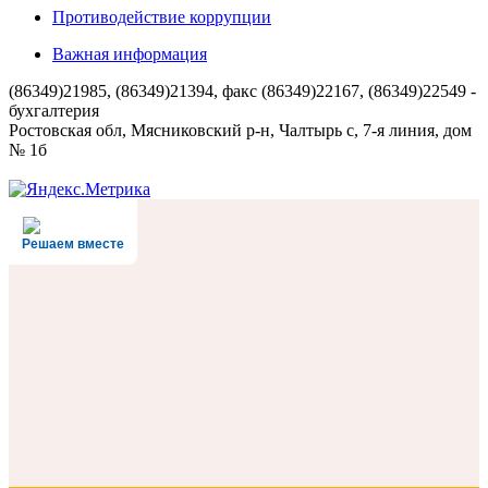
Противодействие коррупции
Важная информация
(86349)21985, (86349)21394, факс (86349)22167, (86349)22549 -
бухгалтерия
Ростовская обл, Мясниковский р-н, Чалтырь с, 7-я линия, дом
№ 1б
Решаем вместе