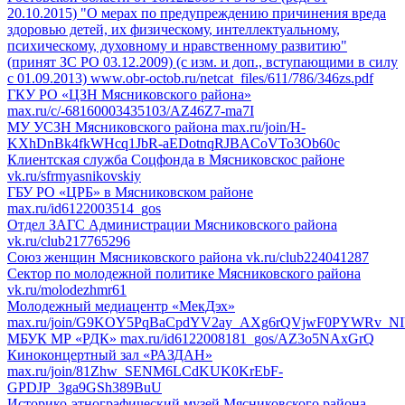
20.10.2015) "О мерах по предупреждению причинения вреда
здоровью детей, их физическому, интеллектуальному,
психическому, духовному и нравственному развитию"
(принят ЗС РО 03.12.2009) (с изм. и доп., вступающими в силу
с 01.09.2013)
www.obr-octob.ru/netcat_files/611/786/346zs.pdf
ГКУ РО «ЦЗН Мясниковского района»
max.ru/c/-68160003435103/AZ46Z7-ma7I
МУ УСЗН Мясниковского района
max.ru/join/H-
KXhDnBk4fkWHcq1JbR-aEDotnqRJBACoVTo3Ob60c
Клиентская служба Соцфонда в Мясниковскос районе
vk.ru/sfrmyasnikovskiy
ГБУ РО «ЦРБ» в Мясниковском районе
max.ru/id6122003514_gos
Отдел ЗАГС Администрации Мясниковского района
vk.ru/club217765296
Союз женщин Мясниковского района
vk.ru/club224041287
Сектор по молодежной политике Мясниковского района
vk.ru/molodezhmr61
Молодежный медиацентр «МекДэх»
max.ru/join/G9KOY5PqBaCpdYV2ay_AXg6rQVjwF0PYWRv_NI
МБУК МР «РДК»
max.ru/id6122008181_gos/AZ3o5NAxGrQ
Киноконцертный зал «РАЗДАН»
max.ru/join/81Zhw_SENM6LCdKUK0KrEbF-
GPDJP_3ga9GSh389BuU
Историко-этнографический музей Мясниковского района