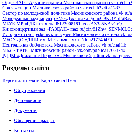
Отдел ЗАГС Администрации Мясниковского района
vk.ru/clu
Союз женщин Мясниковского района
vk.ru/club224041287
Сектор по молодежной политике Мясниковского района
vk.ru/
Молодежный медиацентр «МекДэх»
max.ru/join/G9KOY5PqB
МБУК МР «РДК»
max.ru/id6122008181_gos/AZ3o5NAxGrQ
Киноконцертный зал «РАЗДАН»
max.ru/join/81Zhw_SENM6L
Историко-этнографический музей Мясниковского района
vk.ru
МБОУ ДО «ДШИ им. М. Сарьяна
vk.ru/club217740476
Центральная библиотека Мясниковского района
vk.ru/chaltlib
МБУ «ФКИС Мясниковский район»
vk.com/public217663740
РДДМ «Движение Первых» - Мясниковкий район
vk.ru/myperv
Разделы сайта
Версия для печати
Карта сайта
Вход
Об управлении
Деятельность
Документы
Обращения граждан
Контакты