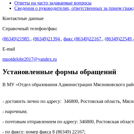
Ответы на часто задаваемые вопросы
Сведения о руководителях, ответственных за прием граж
Контактные данные
Справочный телефон/факс
(86349)21985
,
(86349)21394
,
факс (86349)22167
,
(86349)22549 
E-mail
muotdelobr2017@yandex.ru
Установленные формы обращений
В МУ «Отдел образования Администрации Мясниковского рай
- доставить лично по адресу: 346800, Ростовская область, Мясни
- нарочным;
- почтовым отправлением по адресу: 346800, Ростовская область
- по факсу: номер факса 8 (86349) 22167;