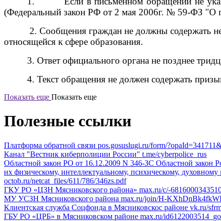
1.
Если в письменном обращении не указ
(Федеральный закон РФ от 2 мая 2006г. № 59-ФЗ "О
2. Сообщения граждан не должны содержать не
относящейся к сфере образования.
3. Ответ официального органа не позднее трид
4. Текст обращения не должен содержать призы
Показать еще
Показать еще
Полезные ссылки
Платформа обратной связи
pos.gosuslugi.ru/form/?opaId=341
Канал "Вестник киберполиции России"
t.me/cyberpolice_rus
Областной закон РО от 16.12.2009 N 346-ЗС
Областной закон Ро
их физическому, интеллектуальному, психическому, духовному и
octob.ru/netcat_files/611/786/346zs.pdf
ГКУ РО «ЦЗН Мясниковского района»
max.ru/c/-68160003435
МУ УСЗН Мясниковского района
max.ru/join/H-KXhDnBk4fk
Клиентская служба Соцфонда в Мясниковскос районе
vk.ru/sfr
ГБУ РО «ЦРБ» в Мясниковском районе
max.ru/id6122003514_go