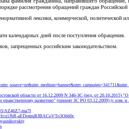
ана фамилия гражданина, направившего обращение, и 
 порядке рассмотрения обращений граждан Российской
нормативной лексики, коммерческой, политической или
цати календарных дней после поступления обращения.
вов, запрещенных российским законодательством.
711&utm_source=qr&utm_medium=banner&utm_campaign=341711&utm
стовской области от 16.12.2009 N 346-ЗС (ред. от 20.10.2015) 
 нравственному развитию" (принят ЗС РО 03.12.2009) (с изм. и 
103/AZ46Z7-ma7I
WHcq1JbR-aEDotnqRJBACoVTo3Ob60c
myasnikovskiy
s