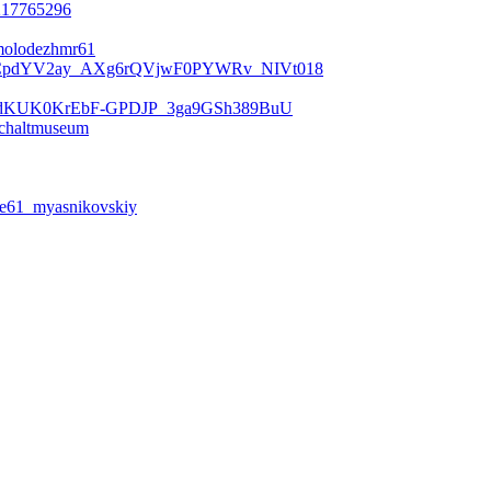
b217765296
molodezhmr61
aCpdYV2ay_AXg6rQVjwF0PYWRv_NIVt018
CdKUK0KrEbF-GPDJP_3ga9GSh389BuU
/chaltmuseum
ie61_myasnikovskiy