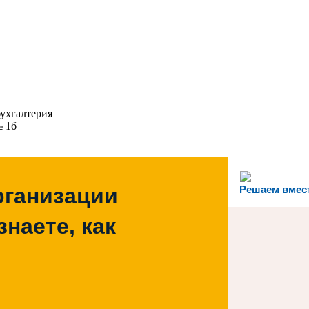
бухгалтерия
№ 1б
рганизации
Решаем вмес
наете, как