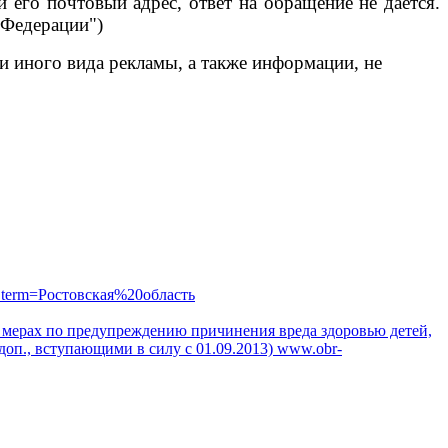
его почтовый адрес, ответ на обращение не дается.
 Федерации")
 иного вида рекламы, а также информации, не
_term=Ростовская%20область
"О мерах по предупреждению причинения вреда здоровью детей,
доп., вступающими в силу с 01.09.2013)
www.obr-